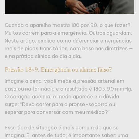
Quando o aparelho mostra 180 por 90, o que fazer?
Muitos correm para a emergência. Outros aguardam.
Neste artigo, explico como diferenciar emergências
reais de picos transitórios, com base nas diretrizes —
e na prática clínica do dia a dia.
Pressão 18×9. Emergência ou alarme falso?
Imagine a cena: você mede a pressão arterial em
casa ou na farmácia e o resultado é 180 x 90 mmHg.
O coração acelera, o medo aparece e a dúvida
surge: “Devo correr para o pronto-socorro ou
esperar para conversar com meu médico?”
Esse tipo de situação é mais comum do que se
imagina. E, antes de tudo, é importante saber: uma